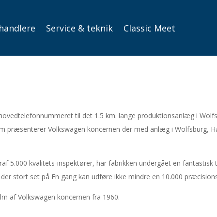
handlere
Service & teknik
Classic Meet
 hovedtelefonnummeret til det 1.5 km. lange produktionsanlæg i Wolfsb
ilm præsenterer Volkswagen koncernen der med anlæg i Wolfsburg, Ha
f 5.000 kvalitets-inspektører, har fabrikken undergået en fantastisk t
l, der stort set på En gang kan udføre ikke mindre en 10.000 præcision
lm af Volkswagen koncernen fra 1960.