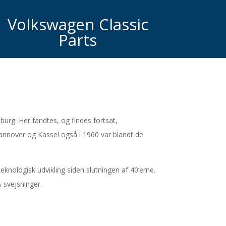
Volkswagen Classic
Parts
urg. Her fandtes, og findes fortsat,
nnover og Kassel også i 1960 var blandt de
eknologisk udvikling siden slutningen af 40’erne.
s svejsninger.