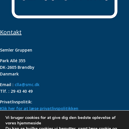
Kontakt
Semler Gruppen
Park Allé 355
DK-2605 Brøndby
Danmark
Email :
clla@smc.dk
Tlf. : 29 43 40 49
Privatlivspolitik:
Klik her for at læse privatlivspolitikken
Vi bruger cookies for at give dig den bedste oplevelse af
VOLKSWAGEN CLASSIC
vores hjemmeside
PARTS – HOLDER DIN
Du kan se hvilke cookies vi benytter, samt læse cookie og